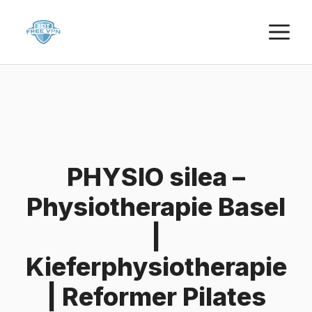
Skip
M
to
content
PHYSIO silea –
Physiotherapie Basel
|
Kieferphysiotherapie
| Reformer Pilates